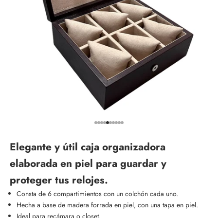
Ir al artículo 1
Ir al artículo 2
Ir al artículo 3
Ir al artículo 4
Ir al artículo 5
Ir al artículo 6
Ir al artículo 7
Ir al artículo 8
Ir al artículo 9
Ir al artículo 10
Ele
gante y útil caja organizadora
elaborada en piel para guardar y
proteger tus relojes.
Consta de 6 compartimientos con un colchón cada uno.
Hecha a base de madera forrada en piel, con una tapa en piel.
Ideal para recámara o closet.