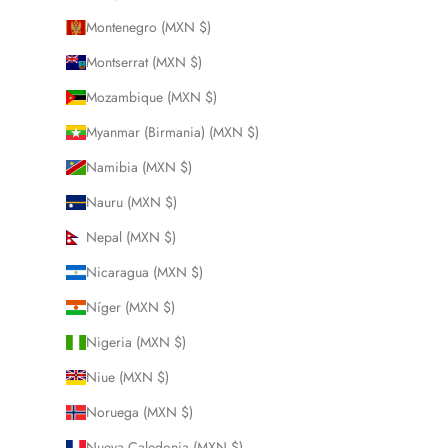
Montenegro (MXN $)
Montserrat (MXN $)
Mozambique (MXN $)
Myanmar (Birmania) (MXN $)
Namibia (MXN $)
Nauru (MXN $)
Nepal (MXN $)
Nicaragua (MXN $)
Níger (MXN $)
Nigeria (MXN $)
Niue (MXN $)
Noruega (MXN $)
Nueva Caledonia (MXN $)