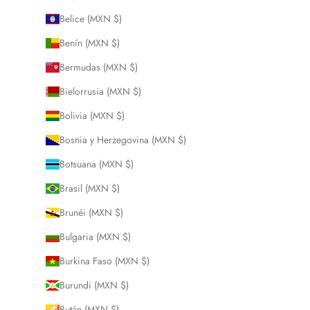
Belice (MXN $)
Benín (MXN $)
Bermudas (MXN $)
Bielorrusia (MXN $)
Bolivia (MXN $)
Bosnia y Herzegovina (MXN $)
Botsuana (MXN $)
Brasil (MXN $)
Brunéi (MXN $)
Bulgaria (MXN $)
Burkina Faso (MXN $)
Burundi (MXN $)
Bután (MXN $)