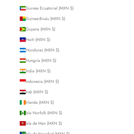
Guinea Ecuatorial (MXN $)
Guinea-Bisáu (MXN $)
Guyana (MXN $)
Haití (MXN $)
Honduras (MXN $)
Hungría (MXN $)
India (MXN $)
Indonesia (MXN $)
Irak (MXN $)
Irlanda (MXN $)
Isla Norfolk (MXN $)
Isla de Man (MXN $)
Isla de Navidad (MXN $)