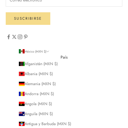
SUSCRIBIRSE
México (MXN $)
País
Afganistán (MXN $)
Albania (MXN $)
Alemania (MXN $)
Andorra (MXN $)
Angola (MXN $)
Anguila (MXN $)
Antigua y Barbuda (MXN $)