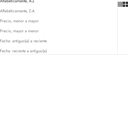
Alfabéticamente, A-Z
son un artículo especial para ti.
El artículo más comprado en el segmento de hogar son las cajas
Alfabéticamente, Z-A
para guardar relojes hechas con piel y los
alhajeros
, esto se debe a
Precio, menor a mayor
lo útil y prácticos que son estos accesorios para el hogar ya que
todos necesitamos un lugar donde podamos guardar nuestros
Precio, mayor a menor
objetos de valor que tanto apreciamos.
Fecha: antiguo(a) a reciente
Fecha: reciente a antiguo(a)