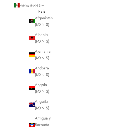
México (MXN $)
País
Afganistán
(MXN $)
Albania
(MXN $)
Alemania
(MXN $)
Andorra
(MXN $)
Angola
(MXN $)
Anguila
(MXN $)
Antigua y
Barbuda