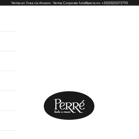
Ventas en línea vía Amazon. Ventas Corporate hola@perre.mx +52(55)55372795
Perré hecho a mano