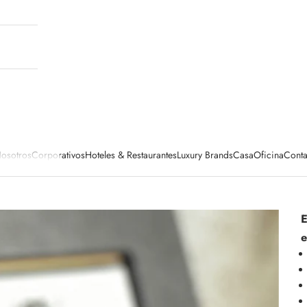
osotros
Corporativos
Hoteles & Restaurantes
Luxury Brands
Casa
Oficina
Conta
E
e