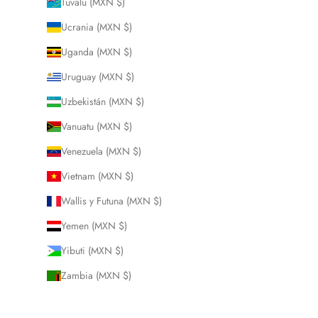
Tuvalu (MXN $)
Ucrania (MXN $)
Uganda (MXN $)
Uruguay (MXN $)
Uzbekistán (MXN $)
Vanuatu (MXN $)
Venezuela (MXN $)
Vietnam (MXN $)
Wallis y Futuna (MXN $)
Yemen (MXN $)
Yibuti (MXN $)
Zambia (MXN $)
Zimbabue (MXN $)