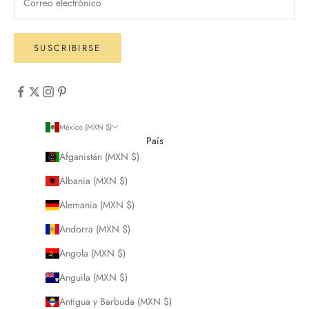
SUSCRIBIRSE
México (MXN $)
País
Afganistán (MXN $)
Albania (MXN $)
Alemania (MXN $)
Andorra (MXN $)
Angola (MXN $)
Anguila (MXN $)
Antigua y Barbuda (MXN $)