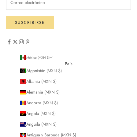
SUSCRIBIRSE
México (MXN $)
País
Afganistán (MXN $)
Albania (MXN $)
Alemania (MXN $)
Andorra (MXN $)
Angola (MXN $)
Anguila (MXN $)
Antigua y Barbuda (MXN $)