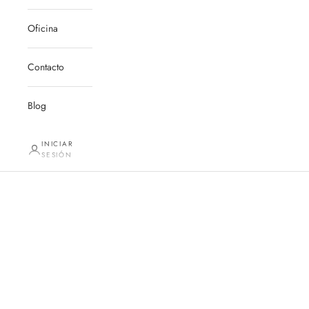
Oficina
Contacto
Blog
INICIAR
SESIÓN
Bolos y fiestas
Productos que se pueden usar para bolos de bautizos, primera
comunión, despedidas y otras fiestas. Personalizamos.
Pide tu
cotización
o llama al +525555372795
Los bautizos y las primeras comuniones son grandes ocasiones y
que mejor que celebrarlas regalando
artículos en piel
personalizados
lo cuales serán un hermoso recuerdo de la