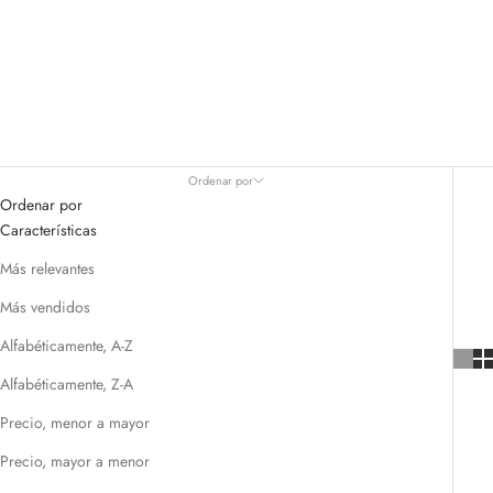
ocasión.
Aquí encontrarás podrás encontrar distintos artículos para regalar
como puede ser un hermoso llavero de piel, un alhajero o un
portarretratos hecho a mano, cualquiera de estos productos puede
ser personalizado.
Ordenar por
Ordenar por
Características
Más relevantes
Más vendidos
Alfabéticamente, A-Z
Alfabéticamente, Z-A
Precio, menor a mayor
Precio, mayor a menor