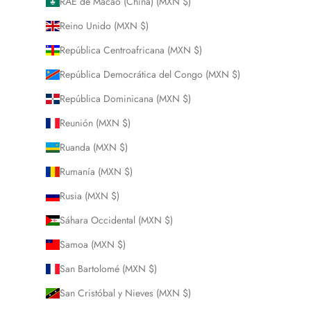
RAE de Macao (China) (MXN $)
Reino Unido (MXN $)
República Centroafricana (MXN $)
República Democrática del Congo (MXN $)
República Dominicana (MXN $)
Reunión (MXN $)
Ruanda (MXN $)
Rumanía (MXN $)
Rusia (MXN $)
Sáhara Occidental (MXN $)
Samoa (MXN $)
San Bartolomé (MXN $)
San Cristóbal y Nieves (MXN $)