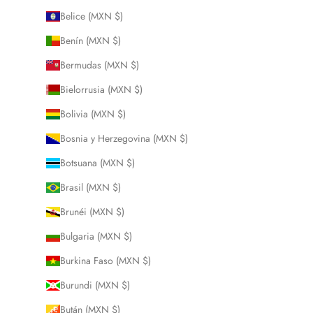
Belice (MXN $)
Benín (MXN $)
Bermudas (MXN $)
Bielorrusia (MXN $)
Bolivia (MXN $)
Bosnia y Herzegovina (MXN $)
Botsuana (MXN $)
Brasil (MXN $)
Brunéi (MXN $)
Bulgaria (MXN $)
Burkina Faso (MXN $)
Burundi (MXN $)
Bután (MXN $)