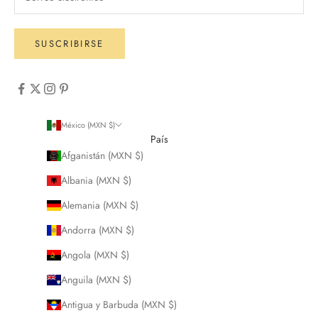
SUSCRIBIRSE
México (MXN $)
País
Afganistán (MXN $)
Albania (MXN $)
Alemania (MXN $)
Andorra (MXN $)
Angola (MXN $)
Anguila (MXN $)
Antigua y Barbuda (MXN $)