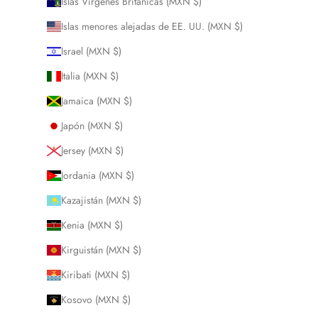
Islas Vírgenes Británicas (MXN $)
Islas menores alejadas de EE. UU. (MXN $)
Israel (MXN $)
Italia (MXN $)
Jamaica (MXN $)
Japón (MXN $)
Jersey (MXN $)
Jordania (MXN $)
Kazajistán (MXN $)
Kenia (MXN $)
Kirguistán (MXN $)
Kiribati (MXN $)
Kosovo (MXN $)