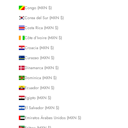
Congo (MXN $)
Corea del Sur (MXN $)
Costa Rica (MXN $)
Côte d’Ivoire (MXN $)
Croacia (MXN $)
Curazao (MXN $)
Dinamarca (MXN $)
Dominica (MXN $)
Ecuador (MXN $)
Egipto (MXN $)
El Salvador (MXN $)
Emiratos Árabes Unidos (MXN $)
Eritrea (MXN $)