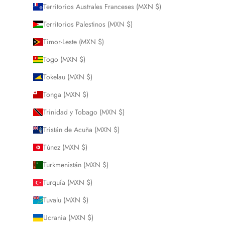
Territorios Australes Franceses (MXN $)
Territorios Palestinos (MXN $)
Timor-Leste (MXN $)
Togo (MXN $)
Tokelau (MXN $)
Tonga (MXN $)
Trinidad y Tobago (MXN $)
Tristán de Acuña (MXN $)
Túnez (MXN $)
Turkmenistán (MXN $)
Turquía (MXN $)
Tuvalu (MXN $)
Ucrania (MXN $)