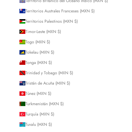
Territorio Británico del Océano Índico (MXN $)
Territorios Australes Franceses (MXN $)
Territorios Palestinos (MXN $)
Timor-Leste (MXN $)
Togo (MXN $)
Tokelau (MXN $)
Tonga (MXN $)
Trinidad y Tobago (MXN $)
Tristán de Acuña (MXN $)
Túnez (MXN $)
Turkmenistán (MXN $)
Turquía (MXN $)
Tuvalu (MXN $)