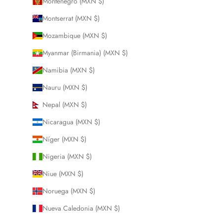
Montenegro (MXN $)
Montserrat (MXN $)
Mozambique (MXN $)
Myanmar (Birmania) (MXN $)
Namibia (MXN $)
Nauru (MXN $)
Nepal (MXN $)
Nicaragua (MXN $)
Níger (MXN $)
Nigeria (MXN $)
Niue (MXN $)
Noruega (MXN $)
Nueva Caledonia (MXN $)