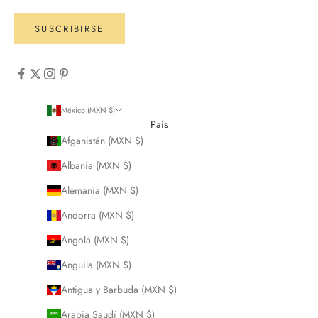
SUSCRIBIRSE
México (MXN $)
País
Afganistán (MXN $)
Albania (MXN $)
Alemania (MXN $)
Andorra (MXN $)
Angola (MXN $)
Anguila (MXN $)
Antigua y Barbuda (MXN $)
Arabia Saudí (MXN $)